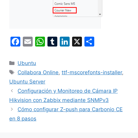
F
E
W
T
Li
X
S
a
m
h
u
n
h
c
ai
at
m
k
ar
Categories
Ubuntu
e
l
s
bl
e
e
Tags
Collabora Online
,
ttf-mscorefonts-installer
,
b
A
r
dI
Ubuntu Server
o
p
n
Configuración y Monitoreo de Cámara IP
o
p
Hikvision con Zabbix mediante SNMPv3
k
Cómo configurar Z-push para Carbonio CE
en 8 pasos