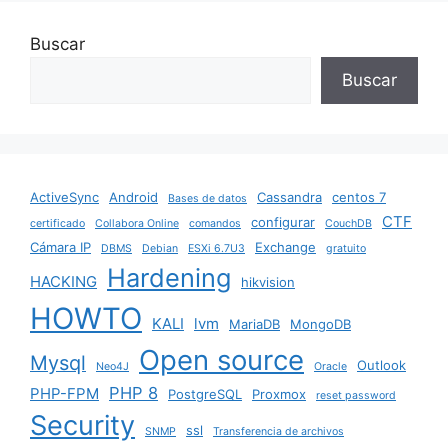
Buscar
Buscar
ActiveSync
Android
Cassandra
centos 7
Bases de datos
CTF
configurar
certificado
Collabora Online
comandos
CouchDB
Cámara IP
Exchange
DBMS
Debian
ESXi 6.7U3
gratuito
Hardening
HACKING
hikvision
HOWTO
KALI
lvm
MariaDB
MongoDB
Open source
Mysql
Outlook
Neo4J
Oracle
PHP 8
PHP-FPM
PostgreSQL
Proxmox
reset password
Security
ssl
SNMP
Transferencia de archivos