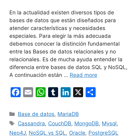
En la actualidad existen diversos tipos de
bases de datos que están diseñados para
atender características y necesidades
especiales. Para elegir la más adecuada
debemos conocer la distinción fundamental
entre las Bases de datos relacionales y no
relacionales. Es de mucha ayuda entender la
diferencia entre bases de datos SQL y NoSQL,
A continuación están …
Read more
F
E
W
T
Li
X
S
a
m
h
u
n
h
c
ai
at
m
k
ar
Categories
Base de datos
,
MariaDB
e
l
s
bl
e
e
Tags
Cassandra
,
CouchDB
,
MongoDB
,
Mysql
,
b
A
r
dI
Neo4J
,
NoSQL vs SQL
,
Oracle
,
PostgreSQL