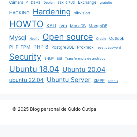
Cámara IP
Exchange
DBMS
Debian
ESXi 6.7U3
gratuito
Hardening
HACKING
hikvision
HOWTO
KALI
lvm
MariaDB
MongoDB
Open source
Mysql
Outlook
Neo4J
Oracle
PHP 8
PHP-FPM
PostgreSQL
Proxmox
reset password
Security
ssl
SNMP
Transferencia de archivos
Ubuntu 18.04
Ubuntu 20.04
Ubuntu Server
ubuntu 22.04
XMPP
zabbix