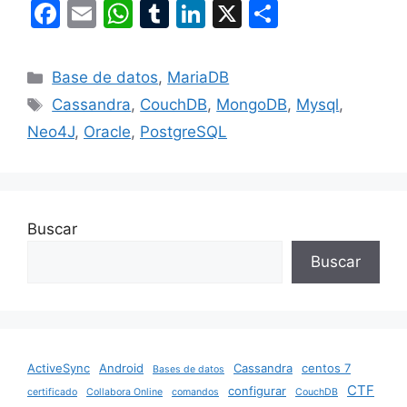
F
E
W
T
Li
X
S
a
m
h
u
n
h
c
ai
at
m
k
ar
Categories
Base de datos
,
MariaDB
e
l
s
bl
e
e
Tags
Cassandra
,
CouchDB
,
MongoDB
,
Mysql
,
b
A
r
dI
Neo4J
,
Oracle
,
PostgreSQL
o
p
n
o
p
k
Buscar
Buscar
ActiveSync
Android
Cassandra
centos 7
Bases de datos
CTF
configurar
certificado
Collabora Online
comandos
CouchDB