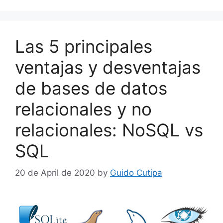
o
p
n
o
p
k
Las 5 principales
ventajas y desventajas
de bases de datos
relacionales y no
relacionales: NoSQL vs
SQL
20 de April de 2020
by
Guido Cutipa