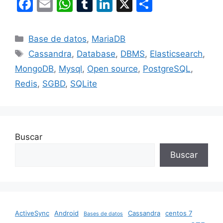
F
E
W
T
Li
X
S
a
m
h
u
n
h
c
ai
at
m
k
ar
Categories
Base de datos
,
MariaDB
e
l
s
bl
e
e
Tags
Cassandra
,
Database
,
DBMS
,
Elasticsearch
,
b
A
r
dI
MongoDB
,
Mysql
,
Open source
,
PostgreSQL
,
o
p
n
Redis
,
SGBD
,
SQLite
o
p
k
Buscar
Buscar
ActiveSync
Android
Cassandra
centos 7
Bases de datos