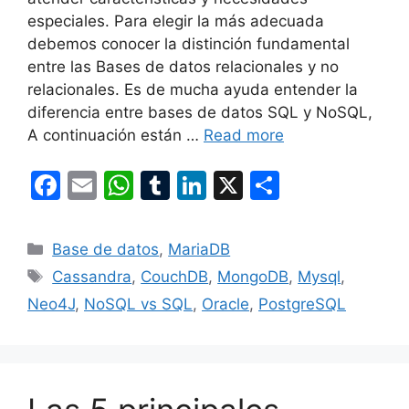
especiales. Para elegir la más adecuada
debemos conocer la distinción fundamental
entre las Bases de datos relacionales y no
relacionales. Es de mucha ayuda entender la
diferencia entre bases de datos SQL y NoSQL,
A continuación están …
Read more
F
E
W
T
Li
X
S
a
m
h
u
n
h
c
ai
at
m
k
ar
Categories
Base de datos
,
MariaDB
e
l
s
bl
e
e
Tags
Cassandra
,
CouchDB
,
MongoDB
,
Mysql
,
b
A
r
dI
Neo4J
,
NoSQL vs SQL
,
Oracle
,
PostgreSQL
o
p
n
o
p
k