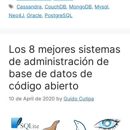
e
l
s
bl
e
e
Tags
Cassandra
,
CouchDB
,
MongoDB
,
Mysql
,
b
A
r
dI
Neo4J
,
Oracle
,
PostgreSQL
o
p
n
o
p
k
Los 8 mejores sistemas
de administración de
base de datos de
código abierto
10 de April de 2020
by
Guido Cutipa