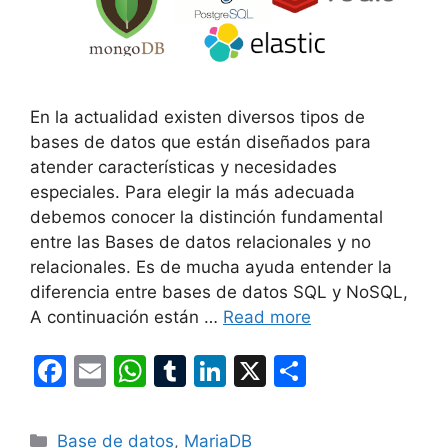
En la actualidad existen diversos tipos de
bases de datos que están diseñados para
atender características y necesidades
especiales. Para elegir la más adecuada
debemos conocer la distinción fundamental
entre las Bases de datos relacionales y no
relacionales. Es de mucha ayuda entender la
diferencia entre bases de datos SQL y NoSQL,
A continuación están …
Read more
F
E
W
T
Li
X
S
a
m
h
u
n
h
c
ai
at
m
k
ar
Categories
Base de datos
,
MariaDB