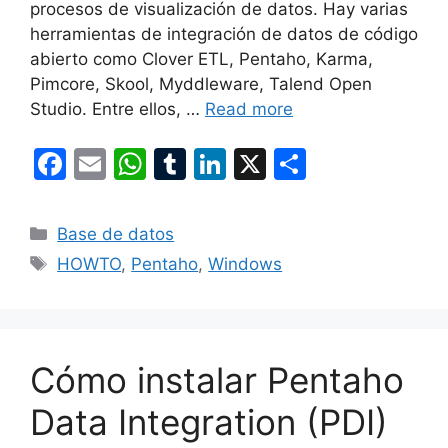
procesos de visualización de datos. Hay varias
herramientas de integración de datos de código
abierto como Clover ETL, Pentaho, Karma,
Pimcore, Skool, Myddleware, Talend Open
Studio. Entre ellos, …
Read more
F
E
W
T
Li
X
S
a
m
h
u
n
h
c
ai
at
m
k
ar
Categories
Base de datos
e
l
s
bl
e
e
Tags
HOWTO
,
Pentaho
,
Windows
b
A
r
dI
o
p
n
o
p
Cómo instalar Pentaho
k
Data Integration (PDI)