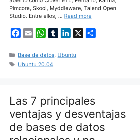
abierto como Clover ETL, Pentaho, Karma,
Pimcore, Skool, Myddleware, Talend Open
Studio. Entre ellos, …
Read more
F
E
W
T
Li
X
S
a
m
h
u
n
h
c
ai
at
m
k
ar
Categories
Base de datos
,
Ubuntu
e
l
s
bl
e
e
Tags
Ubuntu 20.04
b
A
r
dI
o
p
n
o
p
Las 7 principales
k
ventajas y desventajas
de bases de datos
relacionales y no