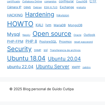
CTF
configurar
certificado
Collabora Online
comandos
CouchDB
Cámara IP
Exchange
DBMS
Debian
ESXi 6.7U3
gratuito
Hardening
HACKING
hikvision
HOWTO
KALI
lvm
MariaDB
MongoDB
Open source
Mysql
Outlook
Neo4J
Oracle
PHP 8
PHP-FPM
PostgreSQL
Proxmox
reset password
Security
ssl
SNMP
Transferencia de archivos
Ubuntu 18.04
Ubuntu 20.04
Ubuntu Server
ubuntu 22.04
XMPP
zabbix