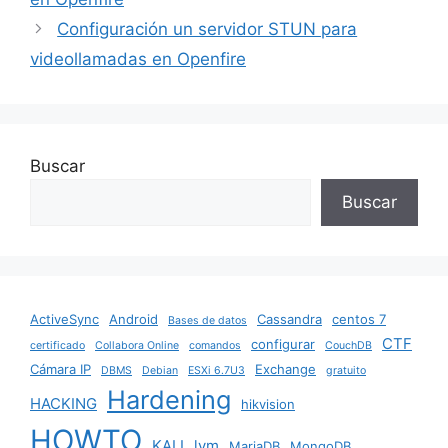
o
p
Configuración un servidor STUN para
k
videollamadas en Openfire
Buscar
Buscar
ActiveSync
Android
Cassandra
centos 7
Bases de datos
CTF
configurar
certificado
Collabora Online
comandos
CouchDB
Cámara IP
Exchange
DBMS
Debian
ESXi 6.7U3
gratuito
Hardening
HACKING
hikvision
HOWTO
KALI
lvm
MariaDB
MongoDB