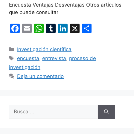
Encuesta Ventajas Desventajas Otros artículos
que puede consultar
F
E
W
T
Li
X
C
a
m
h
u
n
o
c
ai
at
m
k
m
Categorías
Investigación científica
e
l
s
bl
e
p
Etiquetas
encuesta
,
entrevista
,
proceso de
b
A
r
dI
ar
investigación
o
p
n
tir
Deja un comentario
o
p
k
Buscar: