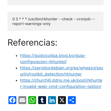
0 3 * * * /usr/bin/rkhunter --check --cronjob --
report-warnings-only
Referencias:
https://guidocutipa.blog.bo/guia-
configuracion-rkhunter/
https://servidordebian.org/es/wheezy/sec
urity/rootkit_detection/rkhunter
https://churchill.ddns.me.uk/post/rkhunte
r-invalid-web-cmd-configuration-option/
F
E
W
T
Li
X
S
a
m
h
u
n
h