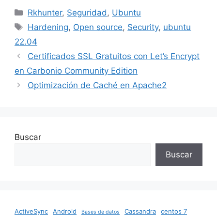
c
ai
at
m
k
ar
Categories
Rkhunter
,
Seguridad
,
Ubuntu
e
l
s
bl
e
e
Tags
Hardening
,
Open source
,
Security
,
ubuntu
b
A
r
dI
22.04
o
p
n
Certificados SSL Gratuitos con Let’s Encrypt
o
p
en Carbonio Community Edition
k
Optimización de Caché en Apache2
Buscar
Buscar
ActiveSync
Android
Cassandra
centos 7
Bases de datos