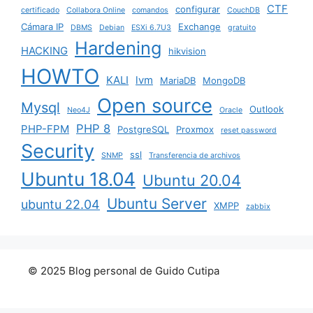
CTF
configurar
certificado
Collabora Online
comandos
CouchDB
Cámara IP
Exchange
DBMS
Debian
ESXi 6.7U3
gratuito
Hardening
HACKING
hikvision
HOWTO
KALI
lvm
MariaDB
MongoDB
Open source
Mysql
Outlook
Neo4J
Oracle
PHP 8
PHP-FPM
PostgreSQL
Proxmox
reset password
Security
ssl
SNMP
Transferencia de archivos
Ubuntu 18.04
Ubuntu 20.04
Ubuntu Server
ubuntu 22.04
XMPP
zabbix