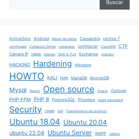
Buscar
ActiveSync
Android
Cassandra
centos 7
Bases de datos
CTF
configurar
certificado
Collabora Online
comandos
CouchDB
Cámara IP
Exchange
DBMS
Debian
ESXi 6.7U3
gratuito
Hardening
HACKING
hikvision
HOWTO
KALI
lvm
MariaDB
MongoDB
Open source
Mysql
Outlook
Neo4J
Oracle
PHP 8
PHP-FPM
PostgreSQL
Proxmox
reset password
Security
ssl
SNMP
Transferencia de archivos
Ubuntu 18.04
Ubuntu 20.04
Ubuntu Server
ubuntu 22.04
XMPP
zabbix