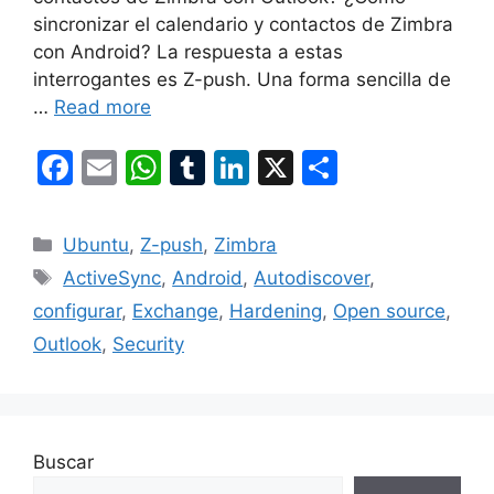
sincronizar el calendario y contactos de Zimbra
con Android? La respuesta a estas
interrogantes es Z-push. Una forma sencilla de
…
Read more
F
E
W
T
Li
X
S
a
m
h
u
n
h
c
ai
at
m
k
ar
Categories
Ubuntu
,
Z-push
,
Zimbra
e
l
s
bl
e
e
Tags
ActiveSync
,
Android
,
Autodiscover
,
b
A
r
dI
configurar
,
Exchange
,
Hardening
,
Open source
,
o
p
n
Outlook
,
Security
o
p
k
Buscar