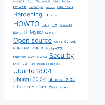
CTF
Cámara IP
CouchDB
DBMS
Debian
HACKING
Exchange
ESXi 6.7U3
gratuito
Hardening
hikvision
HOWTO
KALI
lvm
MariaDB
Mysql
MongoDB
Neo4J
Open source
Outlook
Oracle
PHP 8
PHP-FPM
PostgreSQL
Security
Proxmox
reset password
ssl
SNMP
Transferencia de archivos
Ubuntu 18.04
Ubuntu 20.04
ubuntu 22.04
Ubuntu Server
XMPP
zabbix