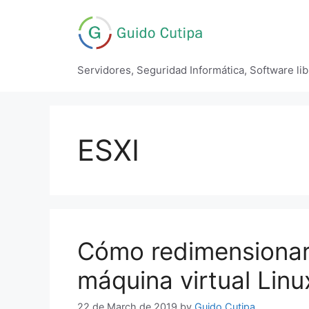
Skip
to
content
Servidores, Seguridad Informática, Software li
ESXI
Cómo redimensionar
máquina virtual Linu
22 de March de 2019
by
Guido Cutipa