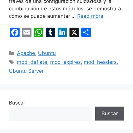
través de una configuración cuidadosa y la
combinación de estos módulos, se demostrará
cómo se puede aumentar …
Read more
F
E
W
T
Li
X
S
a
m
h
u
n
h
c
ai
at
m
k
ar
Categories
Apache
,
Ubuntu
e
l
s
bl
e
e
Tags
mod_deflate
,
mod_expires
,
mod_headers
,
b
A
r
dI
Ubuntu Server
o
p
n
o
p
k
Buscar
Buscar