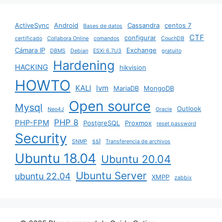
ActiveSync
Android
Cassandra
centos 7
Bases de datos
CTF
configurar
certificado
Collabora Online
comandos
CouchDB
Cámara IP
Exchange
DBMS
Debian
ESXi 6.7U3
gratuito
Hardening
HACKING
hikvision
HOWTO
KALI
lvm
MariaDB
MongoDB
Open source
Mysql
Outlook
Neo4J
Oracle
PHP 8
PHP-FPM
PostgreSQL
Proxmox
reset password
Security
ssl
SNMP
Transferencia de archivos
Ubuntu 18.04
Ubuntu 20.04
Ubuntu Server
ubuntu 22.04
XMPP
zabbix