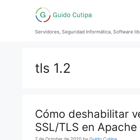
Skip
to
content
Servidores, Seguridad Informática, Software li
tls 1.2
Cómo deshabilitar v
SSL/TLS en Apache
7 de October de 2020
by
Guido Cutipa