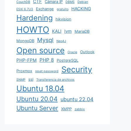
CTF
Cámara IP
CouchDB
DBMS
Debian
HACKING
Exchange
ESXi 6.7U3
gratuito
Hardening
hikvision
HOWTO
KALI
lvm
MariaDB
Mysql
MongoDB
Neo4J
Open source
Outlook
Oracle
PHP 8
PHP-FPM
PostgreSQL
Security
Proxmox
reset password
ssl
SNMP
Transferencia de archivos
Ubuntu 18.04
Ubuntu 20.04
ubuntu 22.04
Ubuntu Server
XMPP
zabbix