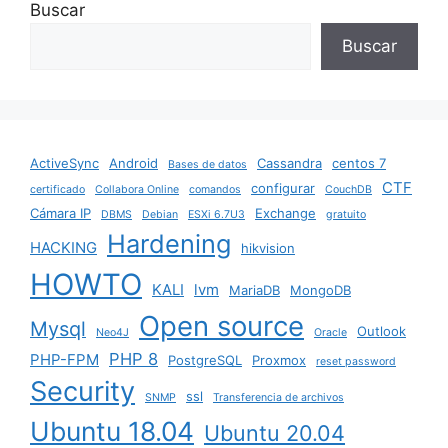
Buscar
Buscar
ActiveSync
Android
Cassandra
centos 7
Bases de datos
CTF
configurar
certificado
Collabora Online
comandos
CouchDB
Cámara IP
Exchange
DBMS
Debian
ESXi 6.7U3
gratuito
Hardening
HACKING
hikvision
HOWTO
KALI
lvm
MariaDB
MongoDB
Open source
Mysql
Outlook
Neo4J
Oracle
PHP 8
PHP-FPM
PostgreSQL
Proxmox
reset password
Security
ssl
SNMP
Transferencia de archivos
Ubuntu 18.04
Ubuntu 20.04