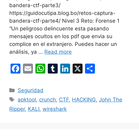
bandera-ctf-parte3/
https://guidocutipa.blog.bo/retos-captura-
bandera-ctf-parte4/ Nivel 3 Reto: Forense 1
“Un peligroso delincuente esta pasando
mensajes ocultos en los pdf que envia su
complice en el extranjero. Puedes hacer un
análisis, ya …
Read more
F
E
W
T
Li
X
S
a
m
h
u
n
h
c
ai
at
m
k
ar
Categories
Seguridad
e
l
s
bl
e
e
Tags
apktool
,
crunch
,
CTF
,
HACKING
,
John The
b
A
r
dI
Ripper
,
KALI
,
wireshark
o
p
n
o
p
k