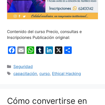
Contenido del curso Precio, consultas e
Inscripciones Publicación original:
F
E
W
T
Li
X
S
a
m
h
u
n
h
c
ai
at
m
k
ar
Categories
Seguridad
e
l
s
bl
e
e
Tags
capacitación
,
curso
,
Ethical Hacking
b
A
r
dI
o
p
n
o
p
Cómo convertirse en
k