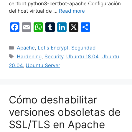
certbot python3-certbot-apache Configuración
del host virtual de …
Read more
F
E
W
T
Li
X
S
a
m
h
u
n
h
c
ai
at
m
k
ar
Categories
Apache
,
Let's Encrypt
,
Seguridad
e
l
s
bl
e
e
Tags
Hardening
,
Security
,
Ubuntu 18.04
,
Ubuntu
b
A
r
dI
20.04
,
Ubuntu Server
o
p
n
o
p
k
Cómo deshabilitar
versiones obsoletas de
SSL/TLS en Apache