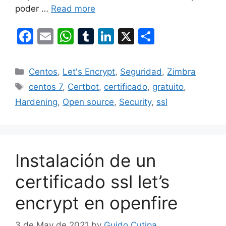
poder …
Read more
F
E
W
T
Li
X
S
a
m
h
u
n
h
c
ai
at
m
k
ar
Categories
Centos
,
Let's Encrypt
,
Seguridad
,
Zimbra
e
l
s
bl
e
e
Tags
centos 7
,
Certbot
,
certificado
,
gratuito
,
b
A
r
dI
Hardening
,
Open source
,
Security
,
ssl
o
p
n
o
p
k
Instalación de un
certificado ssl let’s
encrypt en openfire
3 de May de 2021
by
Guido Cutipa