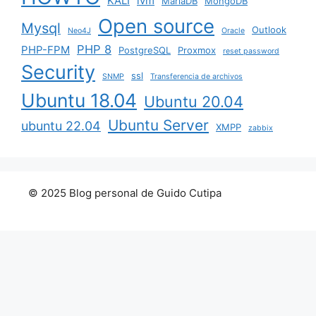
KALI
lvm
MariaDB
MongoDB
Open source
Mysql
Outlook
Neo4J
Oracle
PHP 8
PHP-FPM
PostgreSQL
Proxmox
reset password
Security
ssl
SNMP
Transferencia de archivos
Ubuntu 18.04
Ubuntu 20.04
Ubuntu Server
ubuntu 22.04
XMPP
zabbix