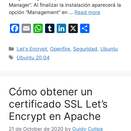
Manager”. Al finalizar la instalación aparecerá la
opción “Management” en …
Read more
F
E
W
T
Li
X
S
a
m
h
u
n
h
c
ai
at
m
k
ar
Categories
Let's Encrypt
,
Openfire
,
Seguridad
,
Ubuntu
e
l
s
bl
e
e
Tags
Ubuntu 20.04
b
A
r
dI
o
p
n
o
p
Cómo obtener un
k
certificado SSL Let’s
Encrypt en Apache
21 de October de 2020
by
Guido Cutipa