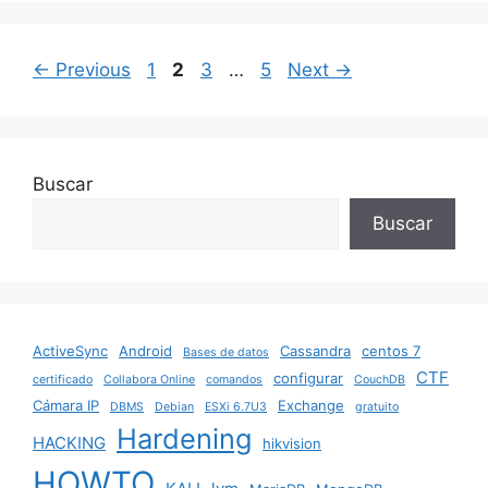
o
p
n
o
p
Page
Page
Page
Page
←
Previous
1
2
3
…
5
Next
→
k
Buscar
Buscar
ActiveSync
Android
Cassandra
centos 7
Bases de datos
CTF
configurar
certificado
Collabora Online
comandos
CouchDB
Cámara IP
Exchange
DBMS
Debian
ESXi 6.7U3
gratuito
Hardening
HACKING
hikvision
HOWTO