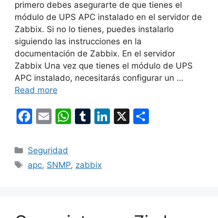
primero debes asegurarte de que tienes el
módulo de UPS APC instalado en el servidor de
Zabbix. Si no lo tienes, puedes instalarlo
siguiendo las instrucciones en la
documentación de Zabbix. En el servidor
Zabbix Una vez que tienes el módulo de UPS
APC instalado, necesitarás configurar un …
Read more
F
E
W
T
Li
X
S
a
m
h
u
n
h
c
ai
at
m
k
ar
Categories
Seguridad
e
l
s
bl
e
e
Tags
apc
,
SNMP
,
zabbix
b
A
r
dI
o
p
n
o
p