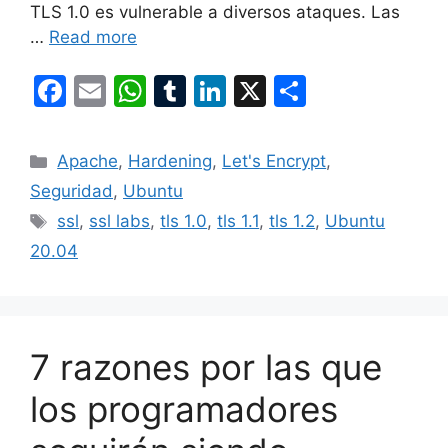
TLS 1.0 es vulnerable a diversos ataques. Las
…
Read more
F
E
W
T
Li
X
S
a
m
h
u
n
h
c
ai
at
m
k
ar
Categories
Apache
,
Hardening
,
Let's Encrypt
,
e
l
s
bl
e
e
Seguridad
,
Ubuntu
b
A
r
dI
Tags
ssl
,
ssl labs
,
tls 1.0
,
tls 1.1
,
tls 1.2
,
Ubuntu
o
p
n
20.04
o
p
k
7 razones por las que
los programadores