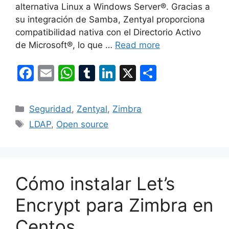
alternativa Linux a Windows Server®. Gracias a
su integración de Samba, Zentyal proporciona
compatibilidad nativa con el Directorio Activo
de Microsoft®, lo que …
Read more
F
E
W
T
Li
X
S
a
m
h
u
n
h
c
ai
at
m
k
ar
Categories
Seguridad
,
Zentyal
,
Zimbra
e
l
s
bl
e
e
Tags
LDAP
,
Open source
b
A
r
dI
o
p
n
o
p
Cómo instalar Let’s
k
Encrypt para Zimbra en
Centos