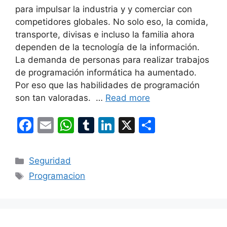
para impulsar la industria y y comerciar con
competidores globales. No solo eso, la comida,
transporte, divisas e incluso la familia ahora
dependen de la tecnología de la información.
La demanda de personas para realizar trabajos
de programación informática ha aumentado.
Por eso que las habilidades de programación
son tan valoradas. …
Read more
F
E
W
T
Li
X
S
a
m
h
u
n
h
c
ai
at
m
k
ar
Categories
Seguridad
e
l
s
bl
e
e
Tags
Programacion
b
A
r
dI
o
p
n
o
p