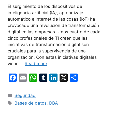
El surgimiento de los dispositivos de
inteligencia artificial (IA), aprendizaje
automático e Internet de las cosas (IoT) ha
provocado una revolución de transformación
digital en las empresas. Unos cuatro de cada
cinco profesionales de TI creen que las
iniciativas de transformación digital son
cruciales para la supervivencia de una
organización. Con estas iniciativas digitales
viene …
Read more
F
E
W
T
Li
X
S
a
m
h
u
n
h
c
ai
at
m
k
ar
Categories
Seguridad
e
l
s
bl
e
e
Tags
Bases de datos
,
DBA
b
A
r
dI