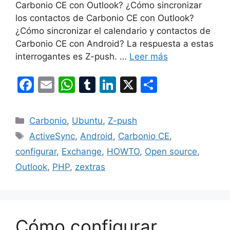
Carbonio CE con Outlook? ¿Cómo sincronizar
los contactos de Carbonio CE con Outlook?
¿Cómo sincronizar el calendario y contactos de
Carbonio CE con Android? La respuesta a estas
interrogantes es Z-push. …
Leer más
F
E
W
T
Li
X
C
a
m
h
u
n
o
c
ai
at
m
k
m
Categorías
Carbonio
,
Ubuntu
,
Z-push
e
l
s
bl
e
p
Etiquetas
ActiveSync
,
Android
,
Carbonio CE
,
b
A
r
dI
ar
configurar
,
Exchange
,
HOWTO
,
Open source
,
o
p
n
tir
Outlook
,
PHP
,
zextras
o
p
k
Cómo configurar