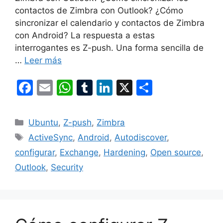
contactos de Zimbra con Outlook? ¿Cómo
sincronizar el calendario y contactos de Zimbra
con Android? La respuesta a estas
interrogantes es Z-push. Una forma sencilla de
…
Leer más
F
E
W
T
Li
X
C
a
m
h
u
n
o
c
ai
at
m
k
m
Categorías
Ubuntu
,
Z-push
,
Zimbra
e
l
s
bl
e
p
Etiquetas
ActiveSync
,
Android
,
Autodiscover
,
b
A
r
dI
ar
configurar
,
Exchange
,
Hardening
,
Open source
,
o
p
n
tir
Outlook
,
Security
o
p
k