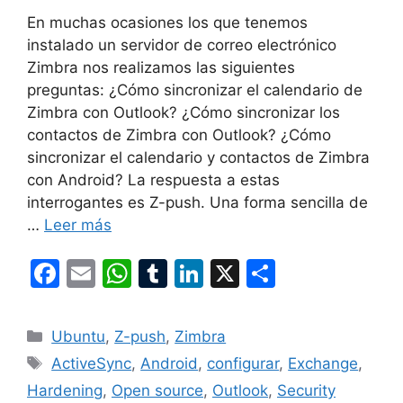
En muchas ocasiones los que tenemos
instalado un servidor de correo electrónico
Zimbra nos realizamos las siguientes
preguntas: ¿Cómo sincronizar el calendario de
Zimbra con Outlook? ¿Cómo sincronizar los
contactos de Zimbra con Outlook? ¿Cómo
sincronizar el calendario y contactos de Zimbra
con Android? La respuesta a estas
interrogantes es Z-push. Una forma sencilla de
…
Leer más
F
E
W
T
Li
X
C
a
m
h
u
n
o
c
ai
at
m
k
m
Categorías
Ubuntu
,
Z-push
,
Zimbra
e
l
s
bl
e
p
Etiquetas
ActiveSync
,
Android
,
configurar
,
Exchange
,
b
A
r
dI
ar
Hardening
,
Open source
,
Outlook
,
Security