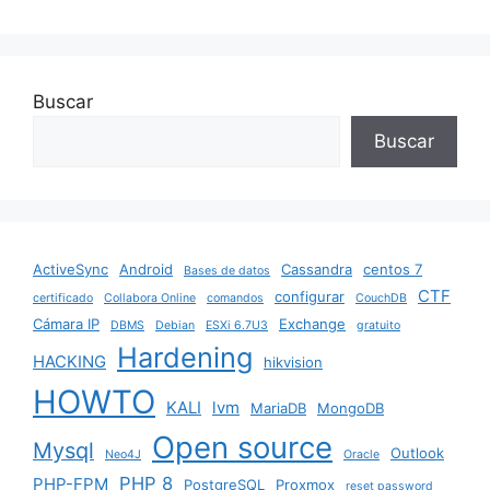
o
p
n
tir
o
p
k
Buscar
Buscar
ActiveSync
Android
Cassandra
centos 7
Bases de datos
CTF
configurar
certificado
Collabora Online
comandos
CouchDB
Cámara IP
Exchange
DBMS
Debian
ESXi 6.7U3
gratuito
Hardening
HACKING
hikvision
HOWTO
KALI
lvm
MariaDB
MongoDB
Open source
Mysql
Outlook
Neo4J
Oracle
PHP 8
PHP-FPM
PostgreSQL
Proxmox
reset password