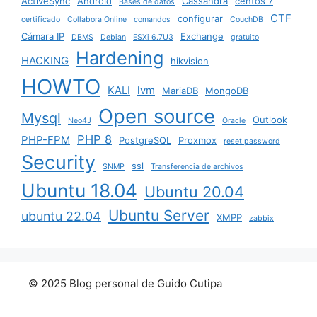
ActiveSync
Android
Cassandra
centos 7
Bases de datos
CTF
configurar
certificado
Collabora Online
comandos
CouchDB
Cámara IP
Exchange
DBMS
Debian
ESXi 6.7U3
gratuito
Hardening
HACKING
hikvision
HOWTO
KALI
lvm
MariaDB
MongoDB
Open source
Mysql
Outlook
Neo4J
Oracle
PHP 8
PHP-FPM
PostgreSQL
Proxmox
reset password
Security
ssl
SNMP
Transferencia de archivos
Ubuntu 18.04
Ubuntu 20.04
Ubuntu Server
ubuntu 22.04
XMPP
zabbix