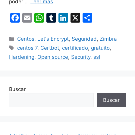
poder …
Leer más
F
E
W
T
Li
X
C
a
m
h
u
n
o
c
ai
at
m
k
m
Categorías
Centos
,
Let's Encrypt
,
Seguridad
,
Zimbra
e
l
s
bl
e
p
Etiquetas
centos 7
,
Certbot
,
certificado
,
gratuito
,
b
A
r
dI
ar
Hardening
,
Open source
,
Security
,
ssl
o
p
n
tir
o
p
k
Buscar
Buscar