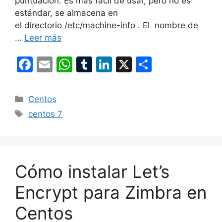
puntuación. Es más fácil de usar, pero no es
estándar, se almacena en
el directorio /etc/machine-info . El nombre de
…
Leer más
F
E
W
T
Li
X
C
a
m
h
u
n
o
c
ai
at
m
k
m
Categorías
Centos
e
l
s
bl
e
p
Etiquetas
centos 7
b
A
r
dI
ar
o
p
n
tir
o
p
Cómo instalar Let’s
k
Encrypt para Zimbra en
Centos