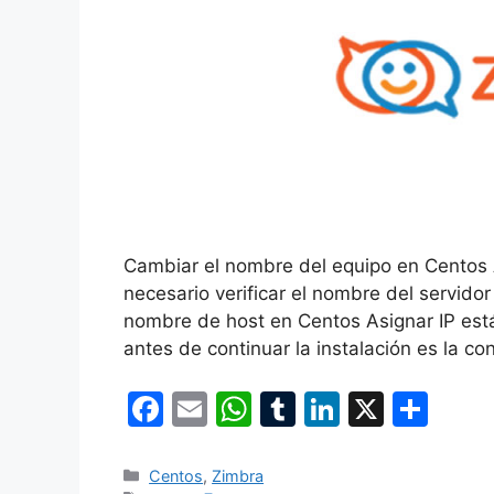
Cambiar el nombre del equipo en Centos A
necesario verificar el nombre del servid
nombre de host en Centos Asignar IP está
antes de continuar la instalación es la c
F
E
W
T
Li
X
C
a
m
h
u
n
o
c
ai
at
m
k
m
Categorías
Centos
,
Zimbra