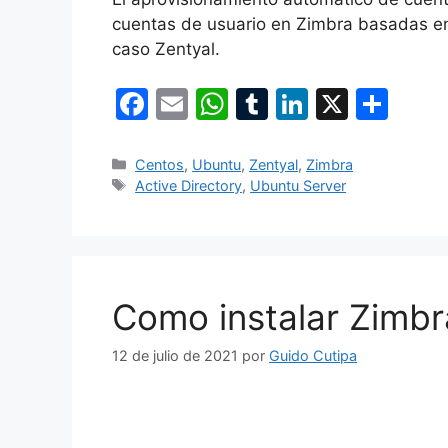
cuentas de usuario en Zimbra basadas en
caso Zentyal.
F
E
W
T
Li
X
C
a
m
h
u
n
o
c
ai
at
m
k
m
Categorías
Centos
,
Ubuntu
,
Zentyal
,
Zimbra
Etiquetas
Active Directory
,
Ubuntu Server
e
l
s
bl
e
p
b
A
r
dI
ar
o
p
n
tir
o
p
Como instalar Zimbr
k
12 de julio de 2021
por
Guido Cutipa