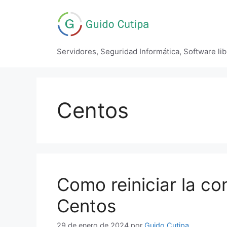
Saltar
al
contenido
Servidores, Seguridad Informática, Software li
Centos
Como reiniciar la co
Centos
29 de enero de 2024
por
Guido Cutipa