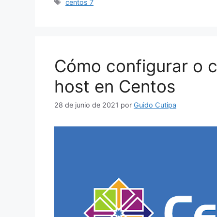
Etiquetas
centos 7
e
l
s
bl
e
p
b
A
r
dI
ar
o
p
n
tir
o
p
Cómo configurar o 
k
host en Centos
28 de junio de 2021
por
Guido Cutipa