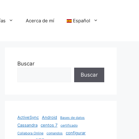
ías
Acerca de mí
Español
Buscar
Buscar
ActiveSync
Android
Bases de datos
Cassandra
centos 7
certificado
configurar
Collabora Online
comandos