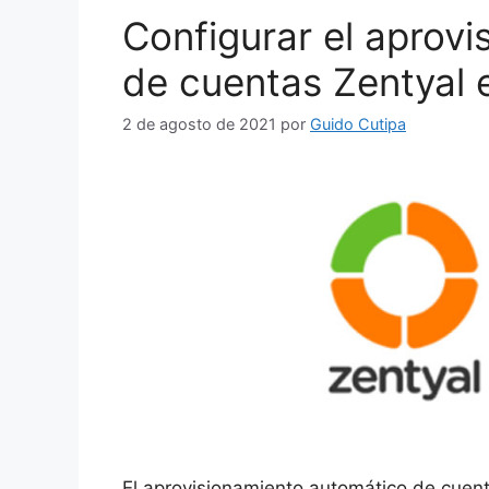
o
p
Configurar el aprov
k
de cuentas Zentyal 
2 de agosto de 2021
por
Guido Cutipa
El aprovisionamiento automático de cuent