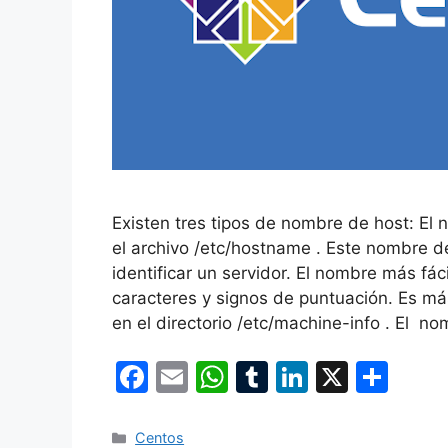
Existen tres tipos de nombre de host: El
el archivo /etc/hostname . Este nombre de
identificar un servidor. El nombre más fá
caracteres y signos de puntuación. Es má
en el directorio /etc/machine-info . El 
F
E
W
T
Li
X
C
a
m
h
u
n
o
c
ai
at
m
k
m
Categorías
Centos