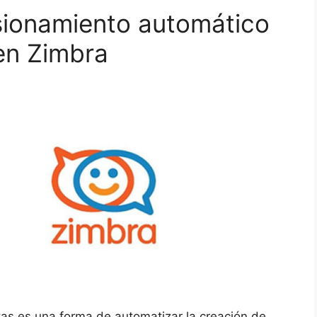
isionamiento automático
en Zimbra
as es una forma de automatizar la creación de