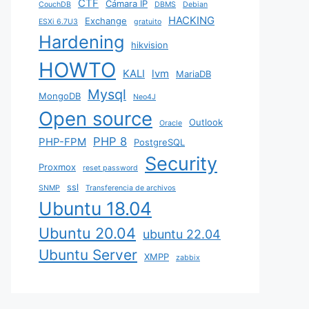
CTF
Cámara IP
CouchDB
DBMS
Debian
HACKING
Exchange
ESXi 6.7U3
gratuito
Hardening
hikvision
HOWTO
KALI
lvm
MariaDB
Mysql
MongoDB
Neo4J
Open source
Outlook
Oracle
PHP 8
PHP-FPM
PostgreSQL
Security
Proxmox
reset password
ssl
SNMP
Transferencia de archivos
Ubuntu 18.04
Ubuntu 20.04
ubuntu 22.04
Ubuntu Server
XMPP
zabbix