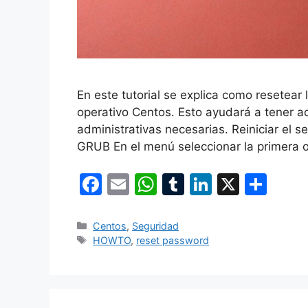
En este tutorial se explica como resetear
operativo Centos. Esto ayudará a tener acc
administrativas necesarias. Reiniciar el 
GRUB En el menú seleccionar la primera o
F
E
W
T
Li
X
C
a
m
h
u
n
o
c
ai
at
m
k
m
Categorías
Centos
,
Seguridad
Etiquetas
HOWTO
,
reset password
e
l
s
bl
e
p
b
A
r
dI
ar
o
p
n
tir