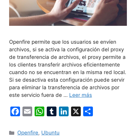
Openfire permite que los usuarios se envíen
archivos, si se activa la configuración del proxy
de transferencia de archivos, el proxy permite a
los clientes transferir archivos eficientemente
cuando no se encuentran en la misma red local.
Si se desactiva esta configuración puede servir
para eliminar la transferencia de archivos por
este servicio fuera de …
Leer más
F
E
W
T
Li
X
C
a
m
h
u
n
o
c
ai
at
m
k
m
Categorías
Openfire
,
Ubuntu