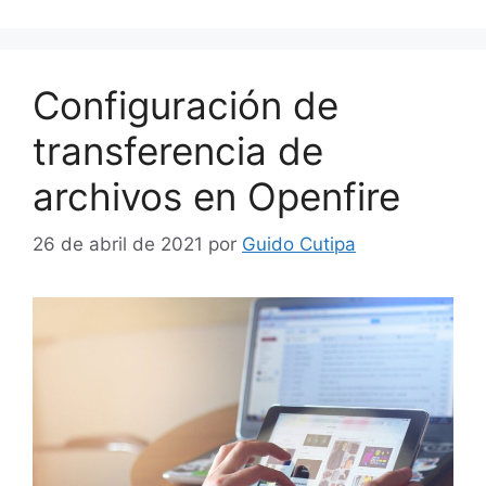
b
A
r
dI
ar
o
p
n
tir
o
p
Configuración de
k
transferencia de
archivos en Openfire
26 de abril de 2021
por
Guido Cutipa