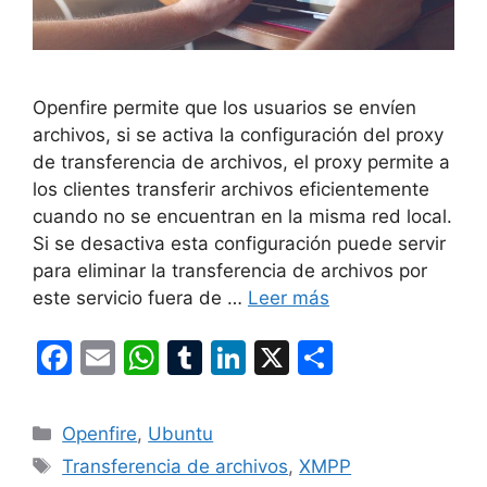
Openfire permite que los usuarios se envíen
archivos, si se activa la configuración del proxy
de transferencia de archivos, el proxy permite a
los clientes transferir archivos eficientemente
cuando no se encuentran en la misma red local.
Si se desactiva esta configuración puede servir
para eliminar la transferencia de archivos por
este servicio fuera de …
Leer más
F
E
W
T
Li
X
C
a
m
h
u
n
o
c
ai
at
m
k
m
Categorías
Openfire
,
Ubuntu
e
l
s
bl
e
p
Etiquetas
Transferencia de archivos
,
XMPP