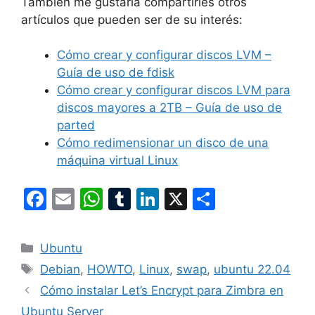
También me gustaría compartirles otros
artículos que pueden ser de su interés:
Cómo crear y configurar discos LVM –
Guía de uso de fdisk
Cómo crear y configurar discos LVM para
discos mayores a 2TB – Guía de uso de
parted
Cómo redimensionar un disco de una
máquina virtual Linux
F
E
W
T
Li
X
C
a
m
h
u
n
o
c
ai
at
m
k
m
Categorías
Ubuntu
e
l
s
bl
e
p
Etiquetas
Debian
,
HOWTO
,
Linux
,
swap
,
ubuntu 22.04
b
A
r
dI
ar
Cómo instalar Let’s Encrypt para Zimbra en
o
p
n
tir
Ubuntu Server