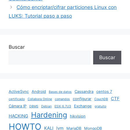
o
p
Cómo encriptar/cifrar particiones Linux con
k
LUKS: Tutorial paso a paso
Buscar
Buscar
ActiveSync
Android
Cassandra
centos 7
Bases de datos
CTF
configurar
certificado
Collabora Online
comandos
CouchDB
Cámara IP
Exchange
DBMS
Debian
ESXi 6.7U3
gratuito
Hardening
HACKING
hikvision
HOWTO
KALI
lvm
MariaDB
MongoDB