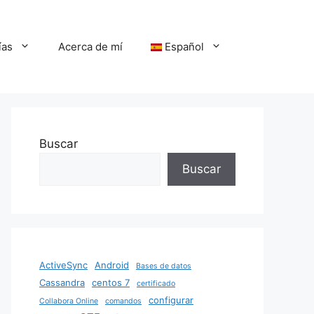
ías
Acerca de mí
Español
Buscar
Buscar
ActiveSync
Android
Bases de datos
Cassandra
centos 7
certificado
configurar
Collabora Online
comandos