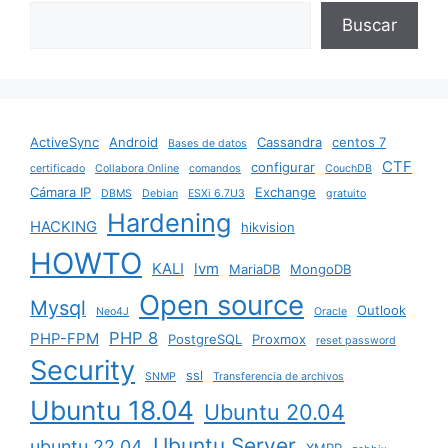
Buscar
ActiveSync
Android
Cassandra
centos 7
Bases de datos
CTF
configurar
certificado
Collabora Online
comandos
CouchDB
Cámara IP
Exchange
DBMS
Debian
ESXi 6.7U3
gratuito
Hardening
HACKING
hikvision
HOWTO
KALI
lvm
MariaDB
MongoDB
Open source
Mysql
Outlook
Neo4J
Oracle
PHP 8
PHP-FPM
PostgreSQL
Proxmox
reset password
Security
ssl
SNMP
Transferencia de archivos
Ubuntu 18.04
Ubuntu 20.04
Ubuntu Server
ubuntu 22.04
XMPP