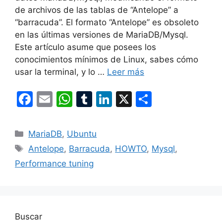
de archivos de las tablas de “Antelope” a
“barracuda”. El formato “Antelope” es obsoleto
en las últimas versiones de MariaDB/Mysql.
Este artículo asume que posees los
conocimientos mínimos de Linux, sabes cómo
usar la terminal, y lo …
Leer más
F
E
W
T
Li
X
C
a
m
h
u
n
o
c
ai
at
m
k
m
Categorías
MariaDB
,
Ubuntu
e
l
s
bl
e
p
Etiquetas
Antelope
,
Barracuda
,
HOWTO
,
Mysql
,
b
A
r
dI
ar
Performance tuning
o
p
n
tir
o
p
k
Buscar