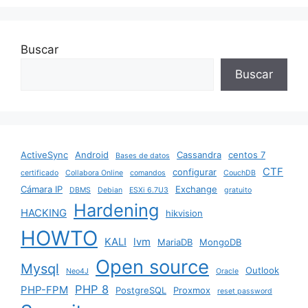
k
Buscar
Buscar
ActiveSync
Android
Cassandra
centos 7
Bases de datos
CTF
configurar
certificado
Collabora Online
comandos
CouchDB
Cámara IP
Exchange
DBMS
Debian
ESXi 6.7U3
gratuito
Hardening
HACKING
hikvision
HOWTO
KALI
lvm
MariaDB
MongoDB
Open source
Mysql
Outlook
Neo4J
Oracle
PHP 8
PHP-FPM
PostgreSQL
Proxmox
reset password