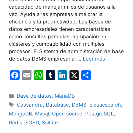
capacidad de manejar miles de usuarios a la
vez. Ayuda a las empresas a mejorar la
eficiencia y la productividad. Las bases de
datos empresariales tienen características
como consultas paralelas, agrupación en
clústeres y compatibilidad con múltiples
procesos. El Sistema de administración de base
de datos DBMS empresarial …
Leer más
F
E
W
T
Li
X
C
a
m
h
u
n
o
c
ai
at
m
k
m
Categorías
Base de datos
,
MariaDB
e
l
s
bl
e
p
Etiquetas
Cassandra
,
Database
,
DBMS
,
Elasticsearch
,
b
A
r
dI
ar
MongoDB
,
Mysql
,
Open source
,
PostgreSQL
,
o
p
n
tir
Redis
,
SGBD
,
SQLite
o
p