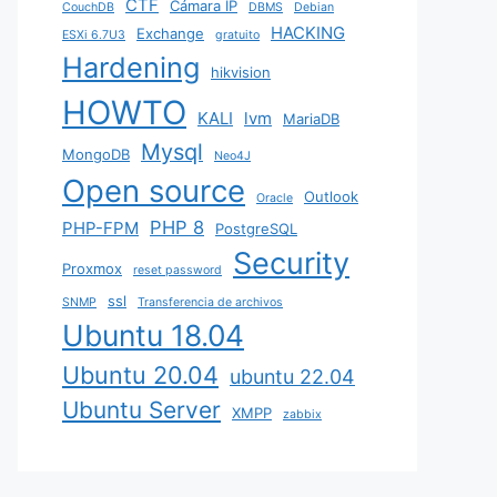
CTF
Cámara IP
CouchDB
DBMS
Debian
HACKING
Exchange
ESXi 6.7U3
gratuito
Hardening
hikvision
HOWTO
KALI
lvm
MariaDB
Mysql
MongoDB
Neo4J
Open source
Outlook
Oracle
PHP 8
PHP-FPM
PostgreSQL
Security
Proxmox
reset password
ssl
SNMP
Transferencia de archivos
Ubuntu 18.04
Ubuntu 20.04
ubuntu 22.04
Ubuntu Server
XMPP
zabbix