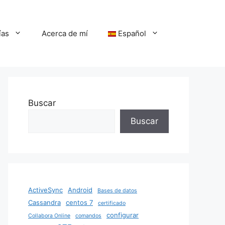
ías
Acerca de mí
Español
Buscar
Buscar
ActiveSync
Android
Bases de datos
Cassandra
centos 7
certificado
configurar
Collabora Online
comandos