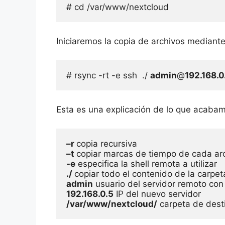
# cd /var/www/nextcloud
Iniciaremos la copia de archivos mediante
# rsync -rt -e ssh  ./ 
admin
@
192.168.0
Esta es una explicación de lo que acabamo
–r 
copia recursiva
–t 
copiar marcas de tiempo de cada arch
-e
 especifica la shell remota a utilizar
./ 
copiar todo el contenido de la carpeta
admin
 usuario del servidor remoto con
192.168.0.5
 IP del nuevo servidor 
/var/www/nextcloud/
 carpeta de dest