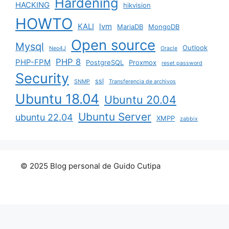
Hardening
HACKING
hikvision
HOWTO
KALI
lvm
MariaDB
MongoDB
Open source
Mysql
Outlook
Neo4J
Oracle
PHP 8
PHP-FPM
PostgreSQL
Proxmox
reset password
Security
ssl
SNMP
Transferencia de archivos
Ubuntu 18.04
Ubuntu 20.04
Ubuntu Server
ubuntu 22.04
XMPP
zabbix